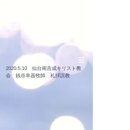
仙台
日本ルーテル同胞教団
南吉成
キ
リ
ス
ト
教会
2020.5.10
仙台南吉成キリスト教
会 銭谷幸器牧師 礼拝説教