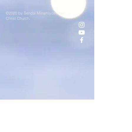
©2020 by Sendai Minamiyoshinari
Christ Church.